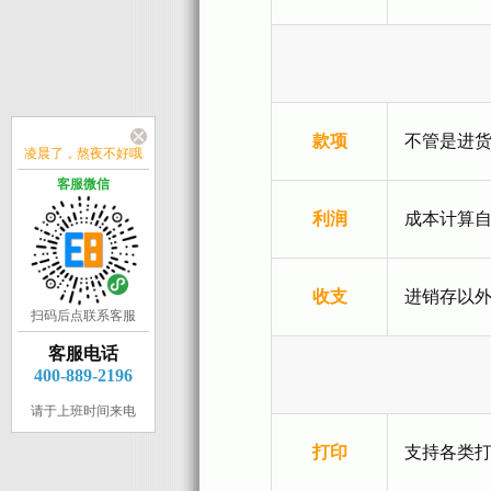
款项
不管是进
凌晨了，熬夜不好哦
客服微信
利润
成本计算
收支
进销存以
扫码后点联系客服
客服电话
400-889-2196
请于上班时间来电
打印
支持各类打