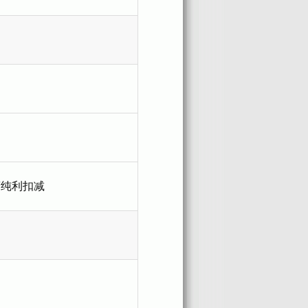
营纯利扣减